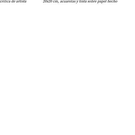
rílica de artista
20x20 cm, acuarelas y tinta sobre papel hecho a mano.