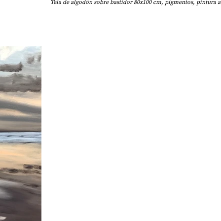
Tela de algodón sobre bastidor 80x100 cm, pigmentos, pintura ac