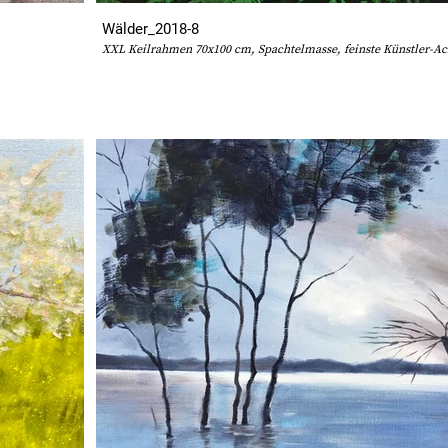
Wälder_2018-8
XXL Keilrahmen 70x100 cm, Spachtelmasse, feinste Künstler-Ac